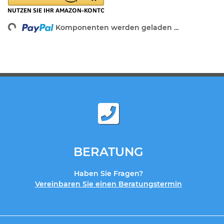
ng...
Komponenten werden geladen ...
BERATUNG
Haben Sie Fragen?
Vereinbaren Sie einen Beratungstermin