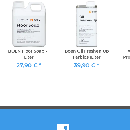
BOEN Floor Soap - 1
Boen Oil Freshen Up
W
Liter
Farblos 1Liter
Pro
Tr
27,90 €
*
39,90 €
*