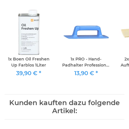
1x
Boen Oil Freshen
1x
PRO - Hand-
2
Up Farblos 1Liter
Padhalter Professional
Auft
ca 10x25
25c
39,90 €
*
13,90 €
*
Kunden kauften dazu folgende
Artikel: