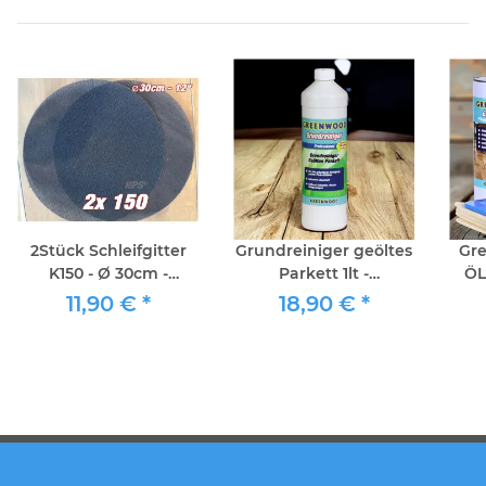
2Stück Schleifgitter
Grundreiniger geöltes
Gr
K150 - Ø 30cm -
Parkett 1lt -
ÖL
Schleifgitter für
Greenwood
11,90 €
*
18,90 €
*
Einscheibenmasc...