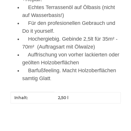
Echtes Terrassenöl auf Ölbasis (nicht
auf Wasserbasis!)
Für den profesionellen Gebrauch und
Do it yourself.
Hochergiebig. Gebinde 2,5lt für 35m² -
70m² (Auftragsart mit Ölwalze)
Auffrischung von vorher lackierten oder
geölten Holzoberflächen
Barfußfeeling. Macht Holzoberflächen
samtig Glatt
.
Produkteigenschaft
Wert
Inhalt:
2,50 l