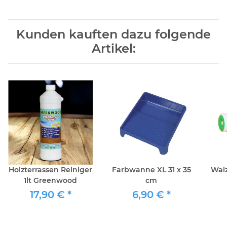
Kunden kauften dazu folgende
Artikel:
Holzterrassen Reiniger
Farbwanne XL 31 x 35
Walz
1lt Greenwood
cm
17,90 €
*
6,90 €
*