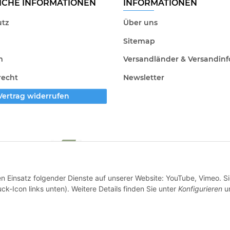
ICHE INFORMATIONEN
INFORMATIONEN
tz
Über uns
Sitemap
m
Versandländer & Versandinf
recht
Newsletter
Vertrag widerrufen
en Einsatz folgender Dienste auf unserer Website: YouTube, Vimeo. S
ck-Icon links unten). Weitere Details finden Sie unter
Konfigurieren
un
* Alle Preise inkl. gesetzlicher USt., zzgl.
Versand