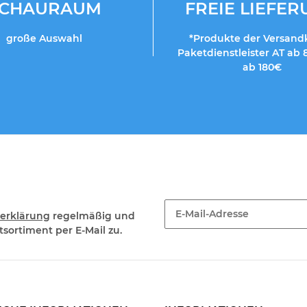
SCHAURAUM
FREIE LIEFE
große Auswahl
*Produkte der Versand
Paketdienstleister AT ab 
ab 180€
erklärung
regelmäßig und
sortiment per E-Mail zu.
Newsletter Abonnieren