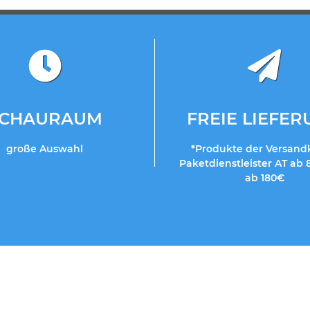
SCHAURAUM
FREIE LIEFE
große Auswahl
*Produkte der Versand
Paketdienstleister AT ab 
ab 180€