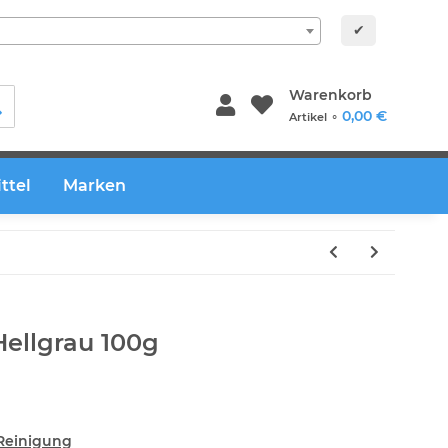
✔
Warenkorb
0,00 €
Artikel ⚬
ttel
Marken
Hellgrau 100g
 Reinigung