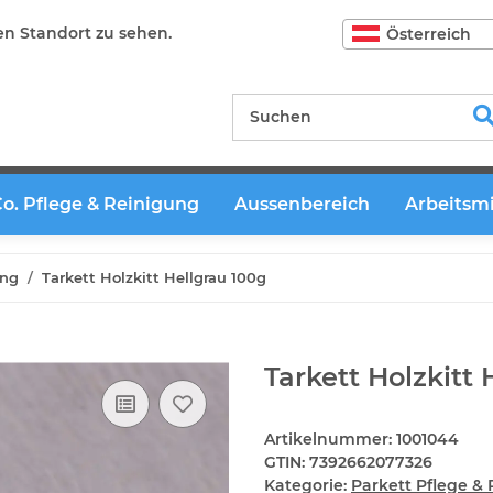
en Standort zu sehen.
Österreich
Co. Pflege & Reinigung
Aussenbereich
Arbeitsmi
ung
Tarkett Holzkitt Hellgrau 100g
Tarkett Holzkitt 
Artikelnummer:
1001044
GTIN:
7392662077326
Kategorie:
Parkett Pflege &