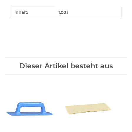
Produkteigenschaft
Wert
Inhalt:
1,00 l
Dieser Artikel besteht aus