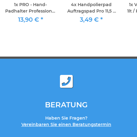
1x
PRO - Hand-
4x
Handpolierpad
1x
V
Padhalter Professional
Auftragspad Pro 11,5 x
1lt 
ca 10x25
25cm / 1Stück echte
13,90 €
*
3,49 €
*
Schafwolle
BERATUNG
Haben Sie Fragen?
Vereinbaren Sie einen Beratungstermin